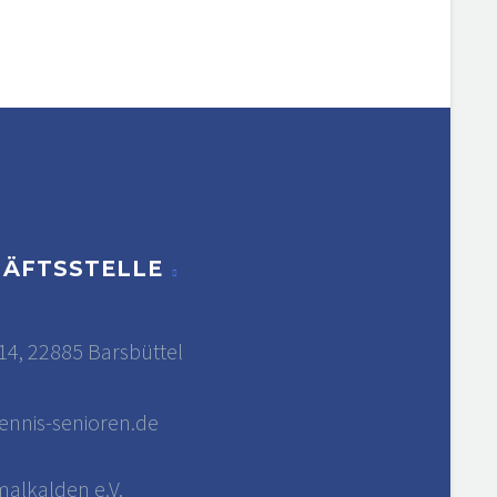
HÄFTSSTELLE
14, 22885 Barsbüttel
9
ennis-senioren.de
alkalden e.V.