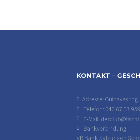
KONTAKT – GESC
Adresse: Guipavasring 
Telefon: 040 67 03 95
E-Mail:
derclub@tischt
Bankverbindung
VR Bank Salzungen Schm