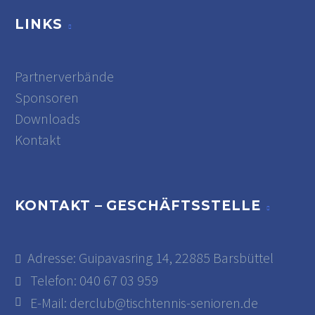
LINKS
Partnerverbände
Sponsoren
Downloads
Kontakt
KONTAKT – GESCHÄFTSSTELLE
Adresse: Guipavasring 14, 22885 Barsbüttel
Telefon: 040 67 03 959
E-Mail:
derclub@tischtennis-senioren.de