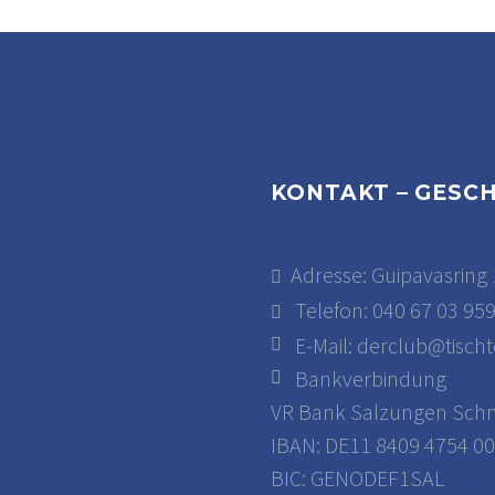
KONTAKT – GESC
Adresse: Guipavasring 
Telefon: 040 67 03 95
E-Mail:
derclub@tischt
Bankverbindung
VR Bank Salzungen Schm
IBAN: DE11 8409 4754 00
BIC: GENODEF1SAL