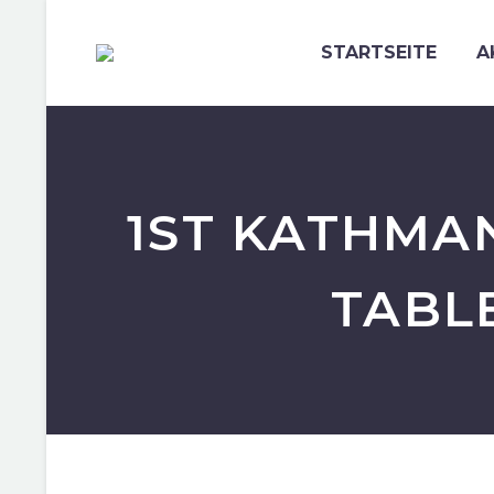
STARTSEITE
A
1ST KATHMA
TABL