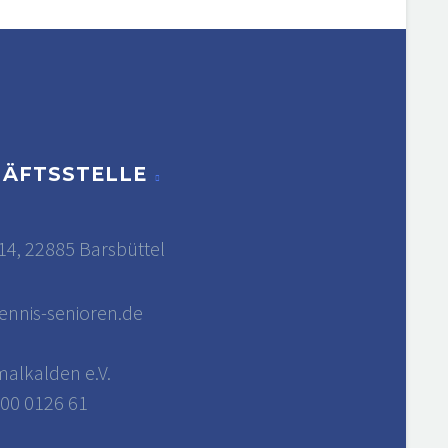
HÄFTSSTELLE
14, 22885 Barsbüttel
9
ennis-senioren.de
alkalden e.V.
00 0126 61