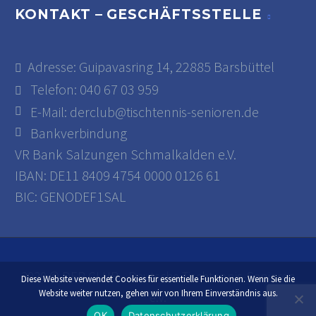
KONTAKT – GESCHÄFTSSTELLE
Adresse: Guipavasring 14, 22885 Barsbüttel
Telefon: 040 67 03 959
E-Mail:
derclub@tischtennis-senioren.de
Bankverbindung
VR Bank Salzungen Schmalkalden e.V.
IBAN: DE11 8409 4754 0000 0126 61
BIC: GENODEF1SAL
2020 © DER CLUB - Deutsche Tischtennis-Senioren
Diese Website verwendet Cookies für essentielle Funktionen. Wenn Sie die
Website weiter nutzen, gehen wir von Ihrem Einverständnis aus.
e.V.
OK
Datenschutzerklärung